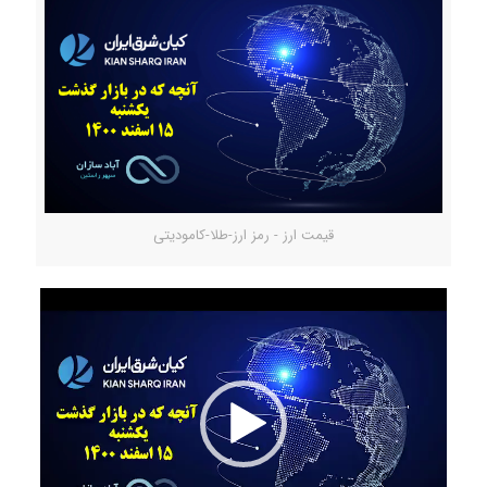
قیمت ارز - رمز ارز-طلا-کامودیتی
Video
Player