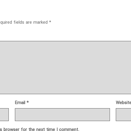
quired fields are marked
*
Email
*
Websit
is browser for the next time I comment.